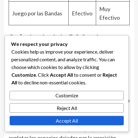
Muy
Juego por las Bandas
Efectivo
Efectivo
Cuándo elegir la 5-2-3 sobre otras
We respect your privacy
formaciones
Cookies help us improve your experience, deliver
La formación 5-2-3 es ideal cuando se enfrenta a
personalized content, and analyze traffic. You can
equipos que destacan en el control del centro del
choose which cookies to allow by clicking
campo o cuando es necesaria una sólida base
Customize
. Click
Accept All
to consent or
Reject
All
to decline non-essential cookies.
defensiva. Es particularmente útil en partidos
donde un equipo espera absorber presión y
Customize
capitalizar en contraataques, lo que la convierte en
Reject All
una buena opción contra oponentes más fuertes.
Esta formación también es ventajosa cuando un
Accept All
equipo tiene extremos rápidos que pueden
explotar los espacios dejados por la oposición.