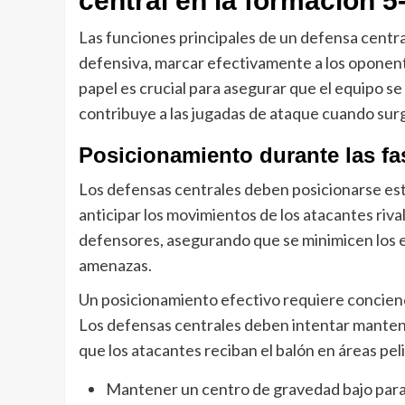
central en la formación 5
Las funciones principales de un defensa centr
defensiva, marcar efectivamente a los oponent
papel es crucial para asegurar que el equipo
contribuye a las jugadas de ataque cuando sur
Posicionamiento durante las fa
Los defensas centrales deben posicionarse est
anticipar los movimientos de los atacantes ri
defensores, asegurando que se minimicen los 
amenazas.
Un posicionamiento efectivo requiere concienci
Los defensas centrales deben intentar mante
que los atacantes reciban el balón en áreas pel
Mantener un centro de gravedad bajo para m