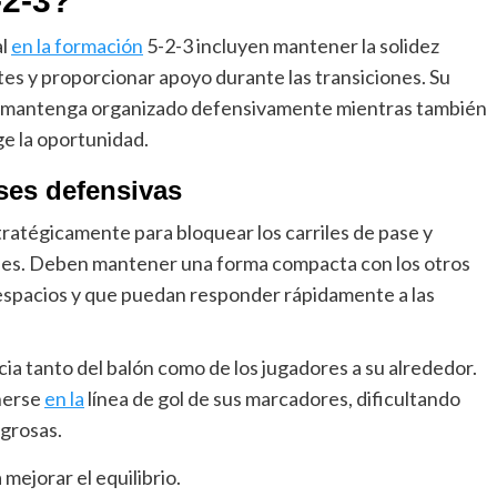
-2-3?
al
en la formación
5-2-3 incluyen mantener la solidez
es y proporcionar apoyo durante las transiciones. Su
 se mantenga organizado defensivamente mientras también
ge la oportunidad.
ses defensivas
ratégicamente para bloquear los carriles de pase y
vales. Deben mantener una forma compacta con los otros
espacios y que puedan responder rápidamente a las
a tanto del balón como de los jugadores a su alrededor.
nerse
en la
línea de gol de sus marcadores, dificultando
igrosas.
ejorar el equilibrio.