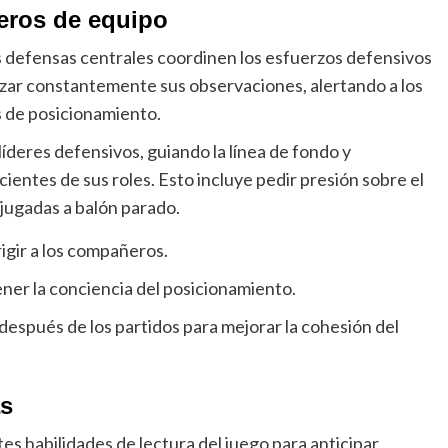
eros de equipo
os defensas centrales coordinen los esfuerzos defensivos
zar constantemente sus observaciones, alertando a los
 de posicionamiento.
deres defensivos, guiando la línea de fondo y
entes de sus roles. Esto incluye pedir presión sobre el
 jugadas a balón parado.
rigir a los compañeros.
er la conciencia del posicionamiento.
espués de los partidos para mejorar la cohesión del
as
es habilidades de lectura del juego para anticipar