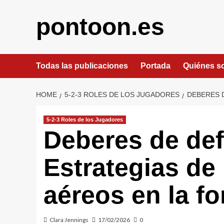
Skip
to
pontoon.es
content
Todas las publicaciones
Portada
Quiénes 
HOME
5-2-3 ROLES DE LOS JUGADORES
DEBERES D
5-2-3 Roles de los Jugadores
Deberes de def
Estrategias de
aéreos en la f
Clara Jennings
17/02/2026
0