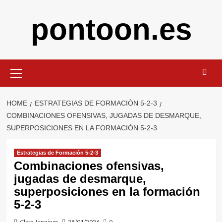
Skip
pontoon.es
to
content
Primary
Menu
HOME
ESTRATEGIAS DE FORMACIÓN 5-2-3
COMBINACIONES OFENSIVAS, JUGADAS DE DESMARQUE,
SUPERPOSICIONES EN LA FORMACIÓN 5-2-3
Estrategias de Formación 5-2-3
Combinaciones ofensivas,
jugadas de desmarque,
superposiciones en la formación
5-2-3
Clara Jennings
28/01/2026
0