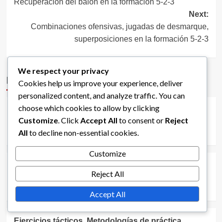
Recuperación del balón en la formación 5-2-3
Next:
Combinaciones ofensivas, jugadas de desmarque,
superposiciones en la formación 5-2-3
We respect your privacy
More Stories
Cookies help us improve your experience, deliver
Estrategias de Formación 5-2-3
personalized content, and analyze traffic. You can
choose which cookies to allow by clicking
Estrategias de comunicación, Roles de liderazgo,
Customize
. Click
Accept All
to consent or
Reject
Cohesión del equipo en la formación 5-2-3
All
to decline non-essential cookies.
Clara Jennings
16/02/2026
0
Estrategias de Formación 5-2-3
Customize
Presionar al rival, Transiciones defensivas, Contra-
Reject All
presión en la formación 5-2-3
Clara Jennings
11/02/2026
0
Accept All
Estrategias de Formación 5-2-3
Ejercicios tácticos, Metodologías de práctica,