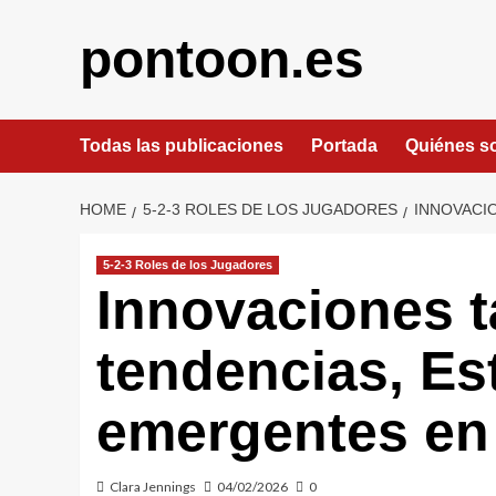
Skip
to
pontoon.es
content
Todas las publicaciones
Portada
Quiénes 
HOME
5-2-3 ROLES DE LOS JUGADORES
INNOVACI
5-2-3 Roles de los Jugadores
Innovaciones t
tendencias, Es
emergentes en 
Clara Jennings
04/02/2026
0