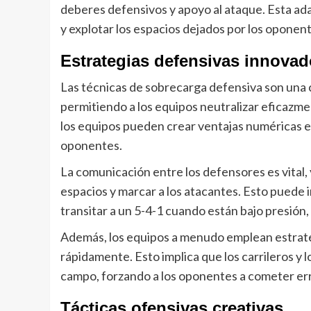
deberes defensivos y apoyo al ataque. Esta ada
y explotar los espacios dejados por los oponent
Estrategias defensivas innovad
Las técnicas de sobrecarga defensiva son una ca
permitiendo a los equipos neutralizar eficazmen
los equipos pueden crear ventajas numéricas en 
oponentes.
La comunicación entre los defensores es vital
espacios y marcar a los atacantes. Esto puede
transitar a un 5-4-1 cuando están bajo presión, 
Además, los equipos a menudo emplean estrate
rápidamente. Esto implica que los carrileros y 
campo, forzando a los oponentes a cometer er
Tácticas ofensivas creativas