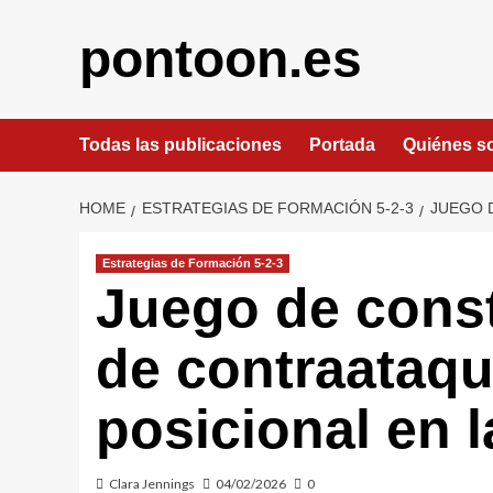
Skip
to
pontoon.es
content
Todas las publicaciones
Portada
Quiénes 
HOME
ESTRATEGIAS DE FORMACIÓN 5-2-3
JUEGO 
Estrategias de Formación 5-2-3
Juego de cons
de contraataqu
posicional en l
Clara Jennings
04/02/2026
0