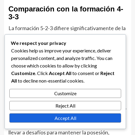
Comparación con la formación 4-
3-3
La formación 5-2-3 difiere significativamente de la
4-3-3 en términos de estructura y control del
We respect your privacy
mediocampo. Mientras que la 4-3-3 se basa en un
Cookies help us improve your experience, deliver
mediocampo de tres jugadores para dominar la
personalized content, and analyze traffic. You can
posesión y crear oportunidades, la 5-2-3 prioriza la
choose which cookies to allow by clicking
estabilidad defensiva con cinco defensores, lo que
Customize
. Click
Accept All
to consent or
Reject
puede limitar la presencia en el mediocampo pero
All
to decline non-essential cookies.
mejora la cobertura defensiva.
Customize
En un esquema 5-2-3, los dos centrocampistas
Reject All
centrales a menudo tienen que cubrir más terreno,
ya que están en desventaja numérica en
Accept All
comparación con los tres de una 4-3-3. Esto puede
llevar a desafíos para mantener la posesión,