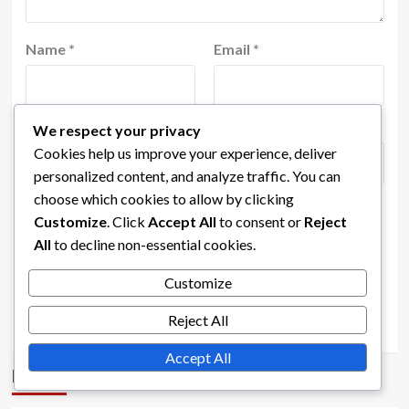
Name
*
Email
*
Website
We respect your privacy
Cookies help us improve your experience, deliver
personalized content, and analyze traffic. You can
choose which cookies to allow by clicking
Customize
. Click
Accept All
to consent or
Reject
Save my name, email, and website in this browser
All
to decline non-essential cookies.
for the next time I comment.
Customize
Reject All
Accept All
Enlaces