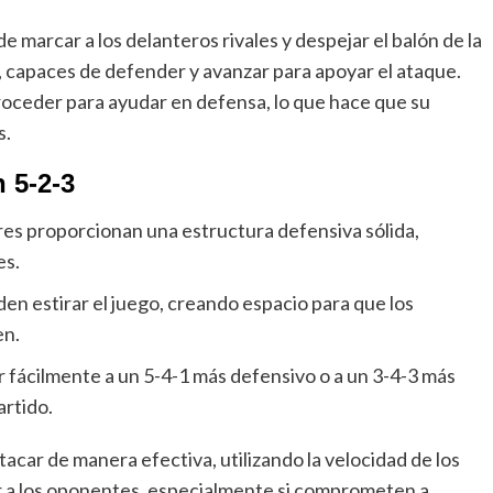
e marcar a los delanteros rivales y despejar el balón de la
s, capaces de defender y avanzar para apoyar el ataque.
oceder para ayudar en defensa, lo que hace que su
s.
n 5-2-3
es proporcionan una estructura defensiva sólida,
es.
en estirar el juego, creando espacio para que los
en.
fácilmente a un 5-4-1 más defensivo o a un 3-4-3 más
artido.
acar de manera efectiva, utilizando la velocidad de los
r a los oponentes, especialmente si comprometen a