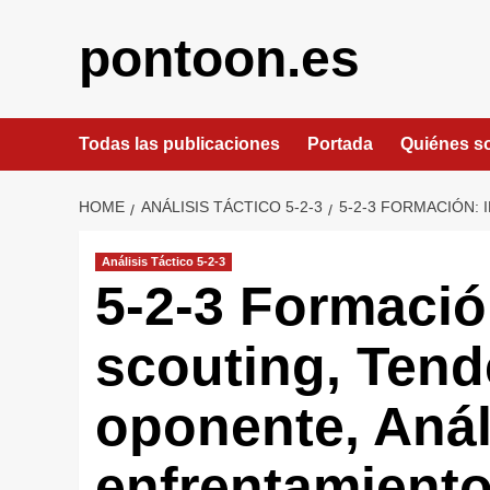
Skip
to
pontoon.es
content
Todas las publicaciones
Portada
Quiénes 
HOME
ANÁLISIS TÁCTICO 5-2-3
5-2-3 FORMACIÓN:
Análisis Táctico 5-2-3
5-2-3 Formació
scouting, Tend
oponente, Anál
enfrentamient